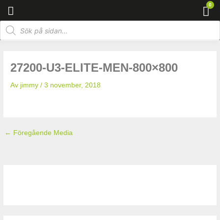
Hoppa
0
Va
till
Products
innehåll
search
27200-U3-ELITE-MEN-800×800
Av
jimmy
/
3 november, 2018
←
Föregående Media