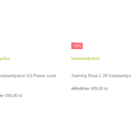
-30%
yskor
Innebandyskor
nnebandyskor U3 Power svart
Salming Rival 2 JR Innebandys
Det
Det
699,00
kr
489,00
kr
Det
Det
ursprungliga
nuvarande
kr
399,00
kr
ursprungliga
nuvarande
priset
priset
priset
priset
var:
är:
var:
är:
699,00 kr.
489,00 kr.
1.300,00 kr.
399,00 kr.