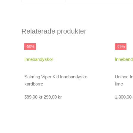
Relaterade produkter
-50%
-69%
Innebandyskor
Inneband
Salming Viper Kid Innebandysko
Unihoc I
kardborre
lime
Det
Det
599,00
kr
299,00
kr
1.300,00
ursprungliga
nuvarande
priset
priset
var:
är:
599,00 kr.
299,00 kr.