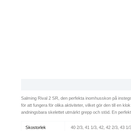
Beskrivning
Ytterligare information
Salming Rival 2 SR, den perfekta inomhusskon på instegs
för att fungera för olika aktiviteter, vilket gör den till 
andningsbara skelettet utmärkt grepp och stöd. En perfek
Skostorlek
40 2/3, 41 1/3, 42, 42 2/3, 43 1/