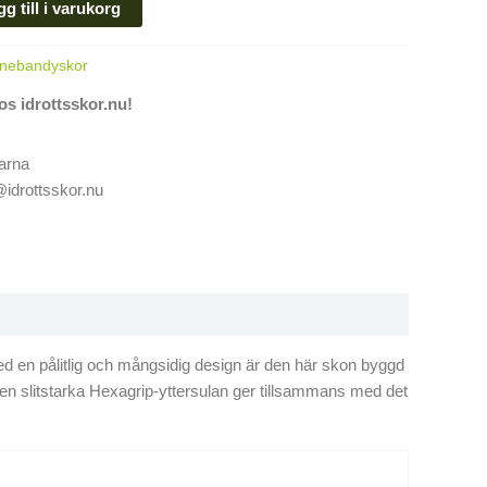
gg till i varukorg
nnebandyskor
hos idrottsskor.nu!
arna
@idrottsskor.nu
d en pålitlig och mångsidig design är den här skon byggd
h den slitstarka Hexagrip-yttersulan ger tillsammans med det