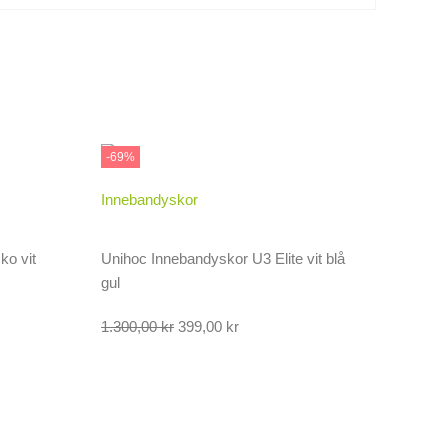
-69%
Innebandyskor
ko vit
Unihoc Innebandyskor U3 Elite vit blå
gul
Det
Det
1.300,00
kr
399,00
kr
ursprungliga
nuvarande
priset
priset
var:
är:
1.300,00 kr.
399,00 kr.