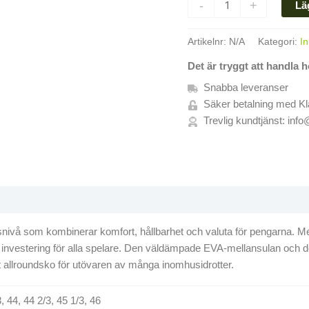
-
+
Lä
Artikelnr:
N/A
Kategori:
I
Det är tryggt att handla 
Snabba leveranser
Säker betalning med Kl
Trevlig kundtjänst: info
nivå som kombinerar komfort, hållbarhet och valuta för pengarna. Me
en klok investering för alla spelare. Den väldämpade EVA-mellansulan oc
t allroundsko för utövaren av många inomhusidrotter.
3, 44, 44 2/3, 45 1/3, 46