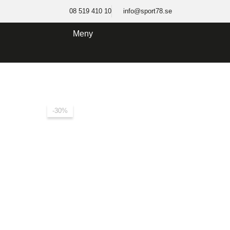
Hoppa
08 519 410 10
info@sport78.se
till
innehåll
Meny
-30%