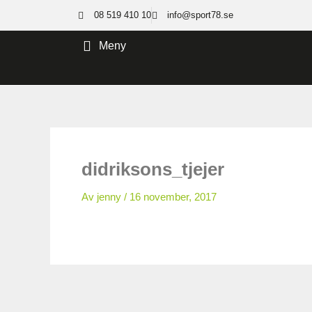
Hoppa
08 519 410 10
info@sport78.se
till
innehåll
Meny
didriksons_tjejer
Av
jenny
/
16 november, 2017