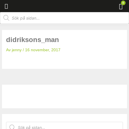
Hoppa
0
Va
till
Products
innehåll
search
didriksons_man
Av
jenny
/
16 november, 2017
P
r