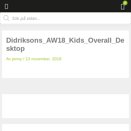
Hoppa
0
Va
till
Products
innehåll
search
Didriksons_AW18_Kids_Overall_De
sktop
Av
jenny
/
13 november, 2018