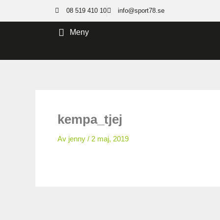
Hoppa
08 519 410 10
info@sport78.se
till
innehåll
Meny
kempa_tjej
Av
jenny
/
2 maj, 2019