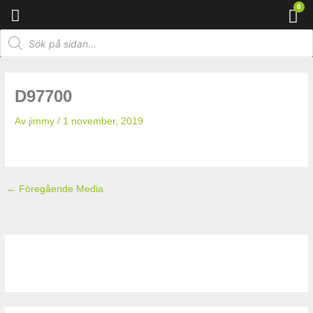
Hoppa
0
Va
till
Products
innehåll
search
D97700
Av
jimmy
/
1 november, 2019
←
Föregående Media